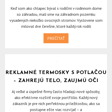
Keď som ako chlapec býval s rodičmi v rodinnom dome
so záhradou, mali sme na záhradnom pozemku
vysadených niekoľko ovocných stromov. Vyslovene som
miloval dve čerešne, ktoré každý rok rodili
PREČÍTAŤ
REKLAMNÉ TERMOSKY S POTLAČOU
– ZAHREJÚ TELO, ZAUJMÚ OČI
Aj veľké a úspešné firmy často hľadajú nové spôsoby,
ako efektívne rozšíriť svoje portfólio. Každý nový
zákazník je pre nich perfektnou príležitosťou, ako sa
postupne ešte viac rozvíjať – a