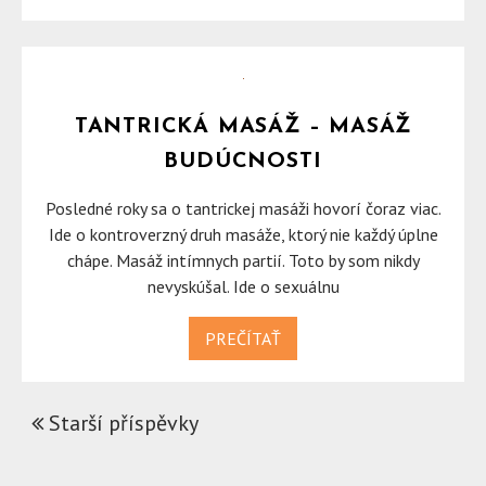
TANTRICKÁ MASÁŽ – MASÁŽ
BUDÚCNOSTI
Posledné roky sa o tantrickej masáži hovorí čoraz viac.
Ide o kontroverzný druh masáže, ktorý nie každý úplne
chápe. Masáž intímnych partií. Toto by som nikdy
nevyskúšal. Ide o sexuálnu
PREČÍTAŤ
Starší příspěvky
NAVIGACE
PRO