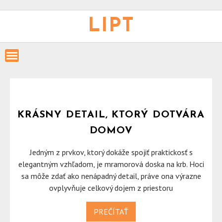
Skip
to
LIPT
content
KRÁSNY DETAIL, KTORÝ DOTVÁRA
DOMOV
Jedným z prvkov, ktorý dokáže spojiť praktickosť s
elegantným vzhľadom, je mramorová doska na krb. Hoci
sa môže zdať ako nenápadný detail, práve ona výrazne
ovplyvňuje celkový dojem z priestoru
PREČÍTAŤ