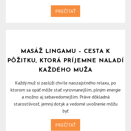
PREČÍTAŤ
MASÁŽ LINGAMU – CESTA K
PÔŽITKU, KTORÁ PRÍJEMNE NALADÍ
KAŽDÉHO MUŽA
Každý muž si zaslúži chvíle naozajstného relaxu, po
ktorom sa opäť môže stať vyrovnanejším, plným energie
a možno aj sebavedomejším. Práve dôkladná
starostlivosť, jemný dotyk a vedomé uvoľnenie môžu
byť
PREČÍTAŤ