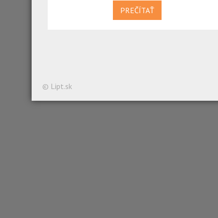
PREČÍTAŤ
© Lipt.sk