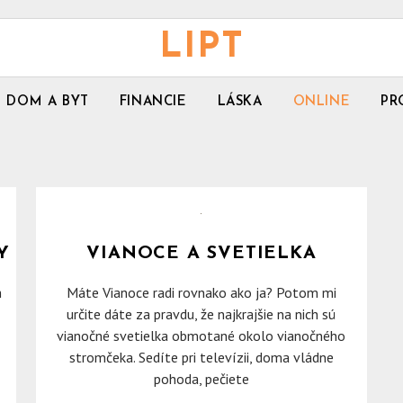
LIPT
DOM A BYT
FINANCIE
LÁSKA
ONLINE
PR
Y
VIANOCE A SVETIELKA
h
Máte Vianoce radi rovnako ako ja? Potom mi
určite dáte za pravdu, že najkrajšie na nich sú
vianočné svetielka obmotané okolo vianočného
stromčeka. Sedíte pri televízii, doma vládne
pohoda, pečiete