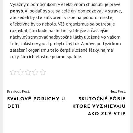
Výrazným pomocníkom v efektívnom chudnutí je práve
pohyb
. Aj pokiaľ by ste sa celé dni obmedzovali v strave,
ale sedeli by ste zatvorení v izbe na jednom mieste,
efektívne by to nebolo. Váš organizmus sa potrebuje
rozhýbať, čím bude následne rýchlejšie a častejšie
náchylný stravovať nadbytočné látky uložené vo vašom
tele, takisto vypotí prebytočný tuk. A práve pri fyzickom
zaťažení organizmu telo čerpá uložené látky, najmä
tuky, čím ich vlastne priamo spaľuje.
NAVIGACE
Previous Post:
Next Post:
SVALOVÉ PORUCHY U
SKUTOČNÉ FÓBIE
PRO
DETÍ
KTORÉ VYZNIEVAJÚ
PŘÍSPĚVEK
AKO ZLÝ VTIP