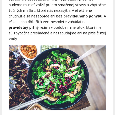
budeme musieť znížiť príjem smaženej stravy a zbytočne
tučných maškŕt, ktoré nás nezasýtia. A efektívne
chudnutie sa nezaobíde ani bez
pravidelného pohybu
. A
ešte jedna dôležitá vec- nesmiete zabúdať na
pravidelný
pitný režim
v podobe minerálok, ktoré nie
sú zbytočne presladené a nezabúdajme ani na pitie čistej
vody.