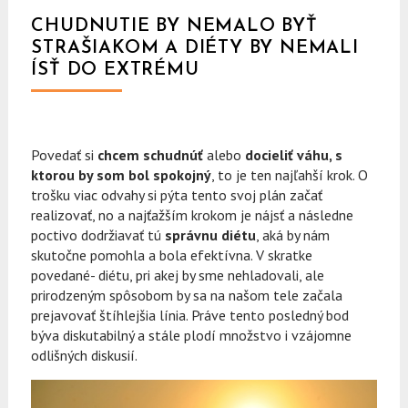
CHUDNUTIE BY NEMALO BYŤ
STRAŠIAKOM A DIÉTY BY NEMALI
ÍSŤ DO EXTRÉMU
Povedať si
chcem schudnúť
alebo
docieliť váhu, s
ktorou by som bol spokojný
, to je ten najľahší krok. O
trošku viac odvahy si pýta tento svoj plán začať
realizovať, no a najťažším krokom je nájsť a následne
poctivo dodržiavať tú
správnu diétu
, aká by nám
skutočne pomohla a bola efektívna. V skratke
povedané- diétu, pri akej by sme nehladovali, ale
prirodzeným spôsobom by sa na našom tele začala
prejavovať štíhlejšia línia. Práve tento posledný bod
býva diskutabilný a stále plodí množstvo i vzájomne
odlišných diskusií.