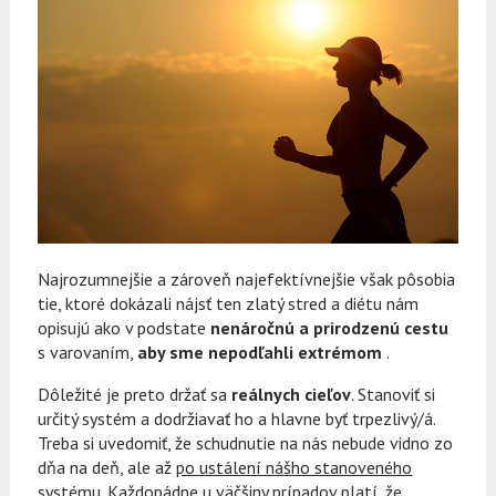
Najrozumnejšie a zároveň najefektívnejšie však pôsobia
tie, ktoré dokázali nájsť ten zlatý stred a diétu nám
opisujú ako v podstate
nenáročnú a prirodzenú cestu
s varovaním,
aby sme nepodľahli extrémom
.
Dôležité je preto držať sa
reálnych cieľov
. Stanoviť si
určitý systém a dodržiavať ho a hlavne byť trpezlivý/á.
Treba si uvedomiť, že schudnutie na nás nebude vidno zo
dňa na deň, ale až
po ustálení nášho stanoveného
systému
. Každopádne u väčšiny prípadov platí, že