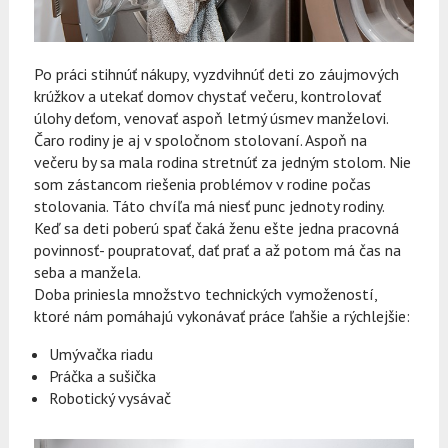
Po práci stihnúť nákupy, vyzdvihnúť deti zo záujmových
krúžkov a utekať domov chystať večeru, kontrolovať
úlohy deťom, venovať aspoň letmý úsmev manželovi.
Čaro rodiny je aj v spoločnom stolovaní. Aspoň na
večeru by sa mala rodina stretnúť za jedným stolom. Nie
som zástancom riešenia problémov v rodine počas
stolovania. Táto chvíľa má niesť punc jednoty rodiny.
Keď sa deti poberú spať čaká ženu ešte jedna pracovná
povinnosť- poupratovať, dať prať a až potom má čas na
seba a manžela.
Doba priniesla množstvo technických vymožeností,
ktoré nám pomáhajú vykonávať práce ľahšie a rýchlejšie:
Umývačka riadu
Práčka a sušička
Robotický vysávač