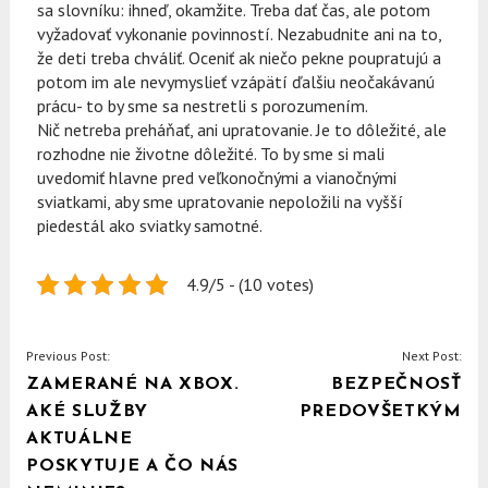
sa slovníku: ihneď, okamžite. Treba dať čas, ale potom
vyžadovať vykonanie povinností. Nezabudnite ani na to,
že deti treba chváliť. Oceniť ak niečo pekne poupratujú a
potom im ale nevymyslieť vzápätí ďalšiu neočakávanú
prácu- to by sme sa nestretli s porozumením.
Nič netreba preháňať, ani upratovanie. Je to dôležité, ale
rozhodne nie životne dôležité. To by sme si mali
uvedomiť hlavne pred veľkonočnými a vianočnými
sviatkami, aby sme upratovanie nepoložili na vyšší
piedestál ako sviatky samotné.
4.9/5 - (10 votes)
NAVIGACE
Previous Post:
Next Post:
ZAMERANÉ NA XBOX.
BEZPEČNOSŤ
PRO
AKÉ SLUŽBY
PREDOVŠETKÝM
PŘÍSPĚVEK
AKTUÁLNE
POSKYTUJE A ČO NÁS