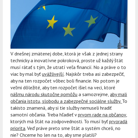
V dnešnej zmätenej dobe, ktorá je však z jednej strany
technicky a inovatívne pokroková, proste už každý štát
musí rátať s tým, že utratí veľa financií. No a práve o to
viac by mal byť
uvážlivejší
. Najskôr treba asi zabezpečiť,
aby na ten rozpočet vôbec boli financie. No potom je
veľmi dôležité, aby ten rozpočet išiel na veci, ktoré
nášmu národu skutočne pomôžu
a samozrejme,
aby mali
občania istotu, slobodu a zabezpečné sociálne služby.
To
takisto znamená, aby si tie služby nemuseli hradiť
samotní občania. Treba hľadieť v
prvom rade na občanov
,
ktorých má štát na zodpovednosti. To musí byť
prvoradá
priorita
. Veď práve preto sme štát a systém chceli, no
nie? Chceme ho len na to, aby sme platili?