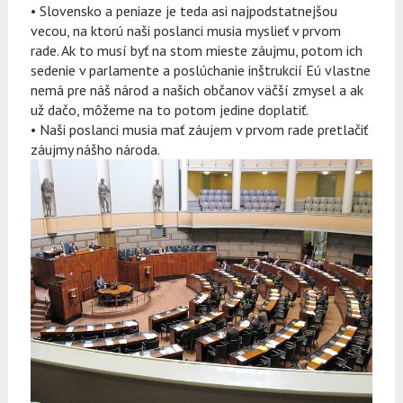
•
Slovensko a peniaze
je teda asi najpodstatnejšou
vecou, na ktorú naši poslanci musia myslieť v prvom
rade. Ak to musí byť na stom mieste záujmu, potom ich
sedenie v parlamente a poslúchanie inštrukcií Eú vlastne
nemá pre náš národ a našich občanov väčší zmysel a ak
už dačo, môžeme na to potom jedine doplatiť.
• Naši poslanci musia mať záujem v prvom rade pretlačiť
záujmy nášho národa.