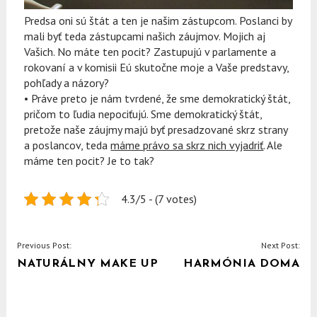
Predsa oni sú štát a ten je našim zástupcom. Poslanci by
mali byť teda zástupcami našich záujmov. Mojich aj
Vašich. No máte ten pocit? Zastupujú v parlamente a
rokovaní a v komisii Eú skutočne moje a Vaše predstavy,
pohľady a názory?
• Práve preto je nám tvrdené, že sme demokratický štát,
pričom to ľudia nepociťujú. Sme demokratický štát,
pretože naše záujmy majú byť presadzované skrz strany
a poslancov, teda
máme právo sa skrz nich vyjadriť
. Ale
máme ten pocit? Je to tak?
4.3/5 - (7 votes)
NAVIGACE
Previous Post:
Next Post:
NATURÁLNY MAKE UP
HARMÓNIA DOMA
PRO
PŘÍSPĚVEK