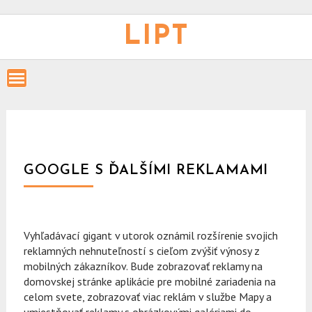
Skip
to
LIPT
content
GOOGLE S ĎALŠÍMI REKLAMAMI
Vyhľadávací gigant v utorok oznámil rozšírenie svojich
reklamných nehnuteľností s cieľom zvýšiť výnosy z
mobilných zákazníkov. Bude zobrazovať reklamy na
domovskej stránke aplikácie pre mobilné zariadenia na
celom svete, zobrazovať viac reklám v službe Mapy a