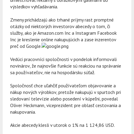
umiestňovať reklamy s obrázkovými galériami do
výsledkov vyhľadávania.
Zmeny prichádzajú ako trhané príjmy rast promptné
otázky od niektorých investorov abecedy o tom, či
služby, ako je Amazon.com Inc a Instagram Facebook
Inc je kreslenie online nakupujúcich a zase inzerentov
preč od Google.
Vedúci pracovníci spoločnosti v pondelok informovali
novinárov, že najnovšie funkcie sú reakciou na správanie
sa používateľov, nie na hospodársku súťaž.
Spoločnosť chce uľahčiť používateľom objavovanie a
nákup nových výrobkov, pretože nakupujú v spurtoch pri
sledovaní televízie alebo posedení v kúpeľni, povedal
Oliver Heckmann, viceprezident pre oblasť cestovania a
nakupovania.
Akcie abecedy klesli v utorok o 1% na 1 124,86 USD.