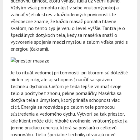
duchovnú činnosť, ktorú vynašli ľudia už veľmi dávno.
Vždy im však pomohla nájsť v sebe vnútorný pokoj a
zahnať všetok stres z každodenných povinností. Je
všeobecne známe, že každá masáž pomáha hlavne
svalom, no tento typ je veru o level vyššie. Tantra je o
špeciálnych dotykoch tela, kedy sa masérka snaží o
vytvorenie spojenia medzi mysľou a telom vďaka práci s
energiou (čakrami).
Je to rituál vedomej prítomnosti, pri ktorom sú dôležité
nielen jej ruky, ale aj schopnosť naučiť sa správnu
techniku dýchania. Cieľom je teda lepšie vnímať svoje
telo a pocity bez zhonu, pekne pomaličky. Masérka sa
dotýka tela s úmyslom, ktorý prináša schopnosť viac
cítiť. Energia sa rozvádza po celom tele pomocou
sústredenia a vedomého dychu. Vytvorí sa tak priestor,
kde klient môže citit hlboké uvoľnenie, vnútorný pokoj a
jemne prúdiacu energiu, ktorá sa postará o celkovú
rovnováhu. Tieto špeciálne techniky otvárajú nové