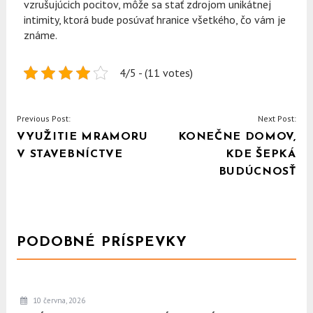
vzrušujúcich pocitov, môže sa stať zdrojom unikátnej
intimity, ktorá bude posúvať hranice všetkého, čo vám je
známe.
4/5 - (11 votes)
NAVIGACE
Previous Post:
Next Post:
VYUŽITIE MRAMORU
KONEČNE DOMOV,
PRO
V STAVEBNÍCTVE
KDE ŠEPKÁ
PŘÍSPĚVEK
BUDÚCNOSŤ
PODOBNÉ PRÍSPEVKY
10 června, 2026