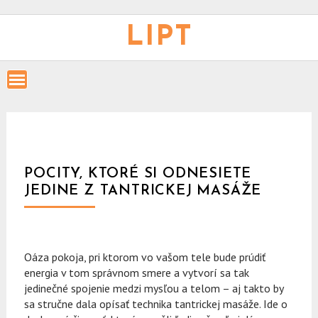
Skip
to
LIPT
content
POCITY, KTORÉ SI ODNESIETE
JEDINE Z TANTRICKEJ MASÁŽE
Oáza pokoja, pri ktorom vo vašom tele bude prúdiť
energia v tom správnom smere a vytvorí sa tak
jedinečné spojenie medzi mysľou a telom – aj takto by
sa stručne dala opísať technika tantrickej masáže. Ide o