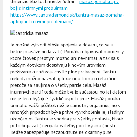
dimenzie blízkosti medzi ľuďmi –
masáž pomáha aj v
boji s intímnymi problémami
https://www.tantradiamond.sk/tantra-masaz-pomaha-
aj-boji-intimnymi-problemami/
.
Je možné vytvoriť hlbšie spojenie a dôveru, čo sa u
bežnej masáže nedá zažiť. Pomáha objavovať momenty,
ktoré človek predtým možno ani nevnímal, a tak sa s
každým dotykom dostávajú k novým úrovniam
prežívania a zažívajú chvíle plné prekvapení. Tantru
niekedy možno nazvať aj luxusnou formou relaxácie,
pretože sa zaujíma o všetky partie tela. Masáž
intímnych partií teda môže byť jejsúčasťou, no jej cieľom
nie je len obyčajné fyzické uspokojenie. Masáž ponúka
omnoho väčší pôžitok než je samotný orgazmus, no v
mnohých prípadoch býva práve vyvrcholenie jej sladkým
ukončením. Tantra je vhodná pre všetky pohlavia, ktoré
potrebujú zažiť neopakovateľný pocit výnimočnosti.
Keďže zabezpečuje nezabudnuteľné okamihy plné