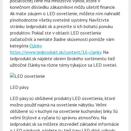
počiatočnej cene má množstvo výhod, ktoré v
konečnom dôsledku zákazníkovi môžu ušetriť financie.
Ak máte záujem o LED osvetlenie, môžete ním nahradiť
plnohodnotne všetky svetelné systémy. Navštívte
stránku ledprodukt.sk a prezrite si ich bohatú ponuku
produktov. Pokiaľ ste v oblasti LED osvetlenia
začiatočník a nemáte žiadne skúsenosti pomôže vám
kategória
články
https://www.ledprodukt.sk/content/16-clanky
. Na
ledprodukt.sk nájdete okrem širokého sortimentu tiež
užitočné články na rôzne témy týkajúce sa LED svetiel.
LED pásy.
LED pásy sú obľúbené produkty LED osvetlenia, ktoré
možno použiť najmä na osvetlenie nábytku. Veľmi
obľúbené sú v kuchyni na osvetlenie kuchynskej linky. Sú
veľmi štýlové a vyčaria tú správnu atmosféru. Na
ledprodukt.sk sa môžete dozvedieť základné informácie
o LED pásikoch, nájdete tu tiež typy LED diód, výhody