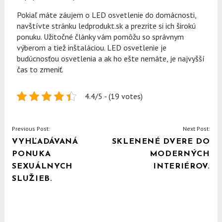
Pokiaľ máte záujem o LED osvetlenie do domácnosti,
navštívte stránku ledprodukt.sk a prezrite si ich širokú
ponuku. Užitočné články vám pomôžu so správnym
výberom a tiež inštaláciou. LED osvetlenie je
budúcnosťou osvetlenia a ak ho ešte nemáte, je najvyšší
čas to zmeniť.
4.4/5 - (19 votes)
NAVIGACE
Previous Post:
Next Post:
VYHĽADÁVANÁ
SKLENENÉ DVERE DO
PRO
PONUKA
MODERNÝCH
PŘÍSPĚVEK
SEXUÁLNYCH
INTERIÉROV.
SLUŽIEB.