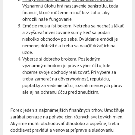
Významnú úlohu hrá nastavenie bankrollu, teda
financií, ktoré môžeme minúť bez toho, aby
ohrozili naše fungovanie.
Emócie musia ísť bokom
. Netreba sa nechať zlákať
a zvyšovať investované sumy, keď sa podarí
niekoľko obchodov po sebe. Ovládanie emócii je
nemenej dôležité a treba sa naučiť držať ich na
uzde.
Vyberte si dobrého brokera
. Posledným
významným bodom je práve výber účtu, kde
chceme svoje obchody realizovať. Pri výbere sa
treba zamerať na dôveryhodnosť, reputáciu,
poplatky za vedenie účtu, rozsah menových párov
ale aj na ochranu účtu pred zneužitím.
Forex jeden z najznámejších finančných trhov. Umožňuje
zarábať peniaze na pohybe cien rôznych svetových mien.
Aby sme mohli obchodovať dlhodobo a úspešne, treba
dodržiavať pravidlá a venovať príprave a sledovaniu