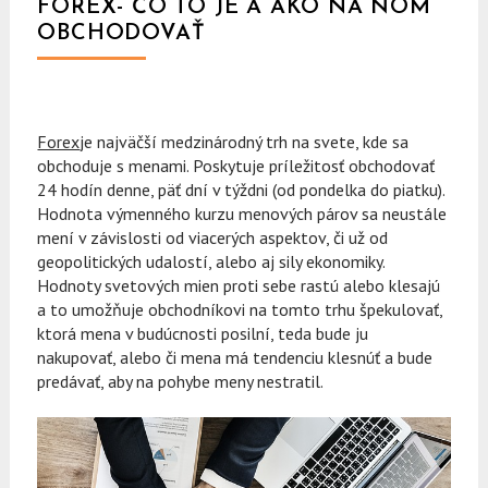
FOREX- ČO TO JE A AKO NA ŇOM
OBCHODOVAŤ
Forex
je najväčší medzinárodný trh na svete, kde sa
obchoduje s menami. Poskytuje príležitosť obchodovať
24 hodín denne, päť dní v týždni (od pondelka do piatku).
Hodnota výmenného kurzu menových párov sa neustále
mení v závislosti od viacerých aspektov, či už od
geopolitických udalostí, alebo aj sily ekonomiky.
Hodnoty svetových mien proti sebe rastú alebo klesajú
a to umožňuje obchodníkovi na tomto trhu špekulovať,
ktorá mena v budúcnosti posilní, teda bude ju
nakupovať, alebo či mena má tendenciu klesnúť a bude
predávať, aby na pohybe meny nestratil.