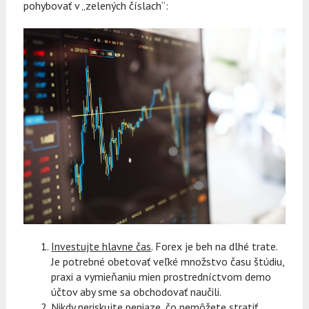
pohybovať v „zelených číslach“:
Investujte hlavne čas
. Forex je beh na dlhé trate.
Je potrebné obetovať veľké množstvo času štúdiu,
praxi a vymieňaniu mien prostredníctvom demo
účtov aby sme sa obchodovať naučili.
Nikdy neriskujte peniaze, čo nemôžete stratiť
.