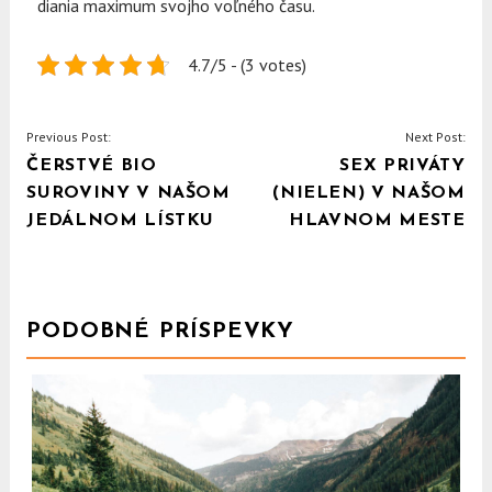
diania maximum svojho voľného času.
4.7/5 - (3 votes)
NAVIGACE
Previous Post:
Next Post:
ČERSTVÉ BIO
SEX PRIVÁTY
PRO
SUROVINY V NAŠOM
(NIELEN) V NAŠOM
PŘÍSPĚVEK
JEDÁLNOM LÍSTKU
HLAVNOM MESTE
PODOBNÉ PRÍSPEVKY