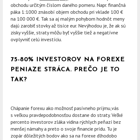
obchodu určitým číslom daného pomeru. Napr. finančná
páka 1:1000 znásobí objem obchodu pri vklade 100 €
na 100 000 €. Tak sa aj malým pohybom hodnôt meny
dajú zarobiť stovky až tisíce eur. Nevýhodou je, že ak sú
zisky vyššie, straty môžu byť vyššie tiež a negatívne
ovplyvniť celú investíciu.
75-80% INVESTOROV NA FOREXE
PENIAZE STRÁCA. PREČO JE TO
TAK?
Chápanie forexu ako možnosť pasívneho príjmu,vás
s veľkou pravdepodobnosťou dostane do straty. Veľké
percento investorov zláka vidina rýchlych peňazí bez
menšej námahy a preto o svoje financie prídu. Tu je
zopár dôležitých bodov ako sa na forexe dlhodobo