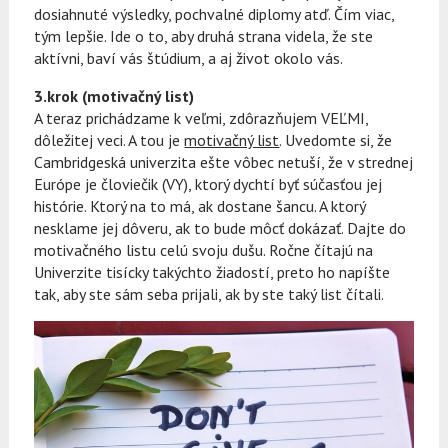
dosiahnuté výsledky, pochvalné diplomy atď. Čím viac,
tým lepšie. Ide o to, aby druhá strana videla, že ste
aktívni, baví vás štúdium, a aj život okolo vás.
3.krok (motivačný list)
A teraz prichádzame k veľmi, zdôrazňujem VEĽMI,
dôležitej veci. A tou je
motivačný list
. Uvedomte si, že
Cambridgeská univerzita ešte vôbec netuší, že v strednej
Európe je človiečik (VY), ktorý dychtí byť súčasťou jej
histórie. Ktorý na to má, ak dostane šancu. A ktorý
nesklame jej dôveru, ak to bude môcť dokázať. Dajte do
motivačného listu celú svoju dušu. Ročne čítajú na
Univerzite tisícky takýchto žiadostí, preto ho napíšte
tak, aby ste sám seba prijali, ak by ste taký list čítali.