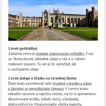
1.krok (prihláška)
Začiatok cesty je
podanie elektronickej prihlášky
. Z nej
sa škola dozvie základné údaje o vás a o vašom
rodinnom zázemí. Tu nie je čo vymýšľať, ide
o suchopárne údaje.
2.krok (údaje o štúdiu na strednej škole)
Ďalej budú potrebovať vaše
študijné výsledky a údaje
o školskej aj mimoškolskej činnosti.
V tomto kroku
nebuďte skromní a napíšte všetko, na čo si spomeniete.
Absolvované krúžky, súťaže, kurzy, olympiády,
dobrovoľníctvo. Pospomínajte všetky úspechy,