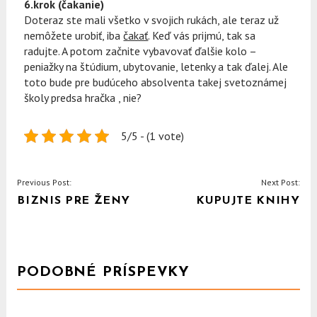
6.krok (čakanie)
Doteraz ste mali všetko v svojich rukách, ale teraz už
nemôžete urobiť, iba
čakať
. Keď vás prijmú, tak sa
radujte. A potom začnite vybavovať ďalšie kolo –
peniažky na štúdium, ubytovanie, letenky a tak ďalej. Ale
toto bude pre budúceho absolventa takej svetoznámej
školy predsa hračka , nie?
5/5 - (1 vote)
NAVIGACE
Previous Post:
Next Post:
BIZNIS PRE ŽENY
KUPUJTE KNIHY
PRO
PŘÍSPĚVEK
PODOBNÉ PRÍSPEVKY