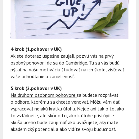
4.krok (1.pohovor v UK)
Ak ste doteraz úspešne zaujali, pozvú vás na
prvý
osobný pohovor
. Ide sa do Cambridge. Tu sa vás budú
pýtať na vašu motiváciu študovať na ich škole, zisťovať
vaše odhodlanie a zanietenosť.
5.krok (2.pohovor v UK)
Na druhom osobnom pohovore
sa budete rozprávať
o odbore, ktorému sa chcete venovať. Môžu vám dať
vypracovať nejakú krátku úlohu. Nejde ani tak o to, ako
to zvládnete, ale skôr o to, ako k úlohe pristúpite.
Skúšajúceho bude zaujímať ako uvažujete, aký máte
akademický potenciál a ako vidíte svoju budúcnosť.