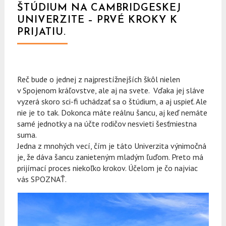
ŠTÚDIUM NA CAMBRIDGESKEJ
UNIVERZITE – PRVÉ KROKY K
PRIJATIU.
Reč bude o jednej z najprestížnejších škôl nielen
v Spojenom kráľovstve, ale aj na svete. Vďaka jej sláve
vyzerá skoro sci-fi uchádzať sa o štúdium, a aj uspieť. Ale
nie je to tak. Dokonca máte reálnu šancu, aj keď nemáte
samé jednotky a na účte rodičov nesvieti šesťmiestna
suma.
Jedna z mnohých vecí, čím je táto Univerzita výnimočná
je, že dáva šancu zanieteným mladým ľuďom. Preto má
prijímací proces niekoľko krokov. Účelom je čo najviac
vás SPOZNAŤ.