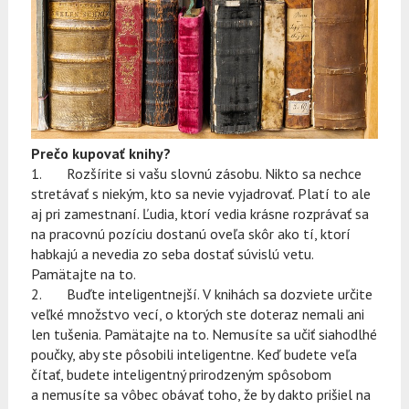
Prečo kupovať knihy?
1. Rozšírite si vašu slovnú zásobu. Nikto sa nechce
stretávať s niekým, kto sa nevie vyjadrovať. Platí to ale
aj pri zamestnaní. Ľudia, ktorí vedia krásne rozprávať sa
na pracovnú pozíciu dostanú oveľa skôr ako tí, ktorí
habkajú a nevedia zo seba dostať súvislú vetu.
Pamätajte na to.
2. Buďte inteligentnejší. V knihách sa dozviete určite
veľké množstvo vecí, o ktorých ste doteraz nemali ani
len tušenia. Pamätajte na to. Nemusíte sa učiť siahodlhé
poučky, aby ste pôsobili inteligentne. Keď budete veľa
čítať, budete inteligentný prirodzeným spôsobom
a nemusíte sa vôbec obávať toho, že by dakto prišiel na