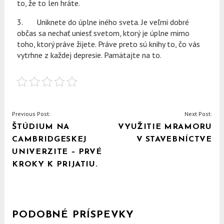
to, že to len hráte.
3. Uniknete do úplne iného sveta. Je veľmi dobré
občas sa nechať uniesť svetom, ktorý je úplne mimo
toho, ktorý práve žijete. Práve preto sú knihy to, čo vás
vytrhne z každej depresie. Pamätajte na to.
NAVIGACE
Previous Post:
Next Post:
ŠTÚDIUM NA
VYUŽITIE MRAMORU
PRO
CAMBRIDGESKEJ
V STAVEBNÍCTVE
PŘÍSPĚVEK
UNIVERZITE – PRVÉ
KROKY K PRIJATIU.
PODOBNÉ PRÍSPEVKY