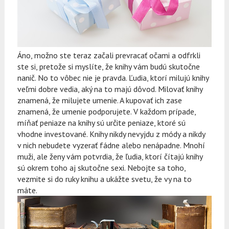
Áno, možno ste teraz začali prevracať očami a odfrkli
ste si, pretože si myslíte, že knihy vám budú skutočne
nanič. No to vôbec nie je pravda. Ľudia, ktorí milujú knihy
veľmi dobre vedia, aký na to majú dôvod. Milovať knihy
znamená, že milujete umenie. A kupovať ich zase
znamená, že umenie podporujete. V každom prípade,
míňať peniaze na knihy sú určite peniaze, ktoré sú
vhodne investované. Knihy nikdy nevyjdu z módy a nikdy
v nich nebudete vyzerať fádne alebo nenápadne. Mnohí
muži, ale ženy vám potvrdia, že ľudia, ktorí čítajú knihy
sú okrem toho aj skutočne sexi. Nebojte sa toho,
vezmite si do ruky knihu a ukážte svetu, že vy na to
máte.