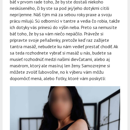
báť v prvom rade toho, že by ste dostali niekoho
neskúseného, či by ste sa pod jej/jeho dotykmi cítili
nepríjemne. Náš tým má za sebou roky praxe a svoju
prácu milujú. Sú odborníci v tantre a vedia čo robia, takže
ich dotyky vás prinesú do výšin neba. Preto sa nemusíte
báť toho, že by sa vám niečo nepáčilo. Práveže si
pripravte svoje peňaženky, pretože keď raz zažijete
tantra masáž, nebudete ku nám vedieť prestať chodiť.
Ak
sa teda rozhodnete vybrať si masáž u nás, budete sa
musieť rozhodnúť medzi našimi dievčatami, alebo aj
masérom, ktorý ale masíruj len ženy. Samozrejme si
môžete zvoliť ľubovoľne, no k výberu vám môžu
dopomôcť mená, alebo fotky, ktoré vám poskytli: