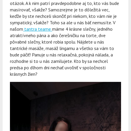
otázok. A k nim patrí pravdepodobne aj to, kto vás bude
masírovať, všakže? Samozrejme je to dôležitá vec,
keďže by ste nechceli skončiť pri niekom, kto vám nie je
sympatický, všakže? Toho sa ale u nás báť nemusíte. V
našom
tantra teame
máme 4 krásne slečny, jedného
atraktívneho pána a ako čerešničku na torte, dve
pôvabné slečny, ktoré robia spolu. Nájdete u nás
tantrické masáže, masáž lingamu a všetko sa vám to
bude páčiť! Panuje u nás relaxačná, pokojná nálada, a
rozhodne si to u nás zamilujete. Kto by sa nechcel
predsa po dlhom dni nechať uvoľniť v spoločnosti
krásnych žien?