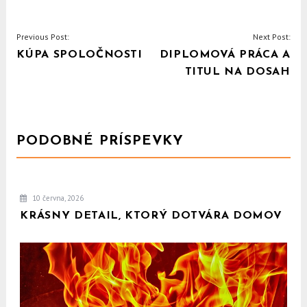
NAVIGACE
Previous Post:
Next Post:
KÚPA SPOLOČNOSTI
DIPLOMOVÁ PRÁCA A
PRO
TITUL NA DOSAH
PŘÍSPĚVEK
PODOBNÉ PRÍSPEVKY
10 června, 2026
KRÁSNY DETAIL, KTORÝ DOTVÁRA DOMOV