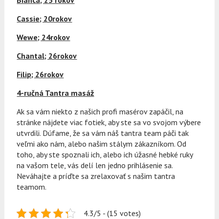
Bianca; 25 rokov
Cassie; 20rokov
Wewe; 24rokov
Chantal; 26rokov
Filip; 26rokov
4-ručná Tantra masáž
Ak sa vám niekto z našich profi masérov zapáčil, na
stránke nájdete viac fotiek, aby ste sa vo svojom výbere
utvrdili. Dúfame, že sa vám náš tantra team páči tak
veľmi ako nám, alebo našim stálym zákazníkom. Od
toho, aby ste spoznali ich, alebo ich úžasné hebké ruky
na vašom tele, vás delí len jedno prihlásenie sa.
Neváhajte a príďte sa zrelaxovať s našim tantra
teamom.
4.3/5 - (15 votes)