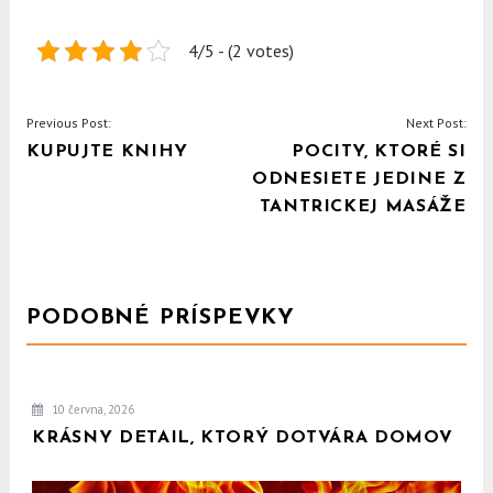
4/5 - (2 votes)
NAVIGACE
Previous Post:
Next Post:
KUPUJTE KNIHY
POCITY, KTORÉ SI
PRO
ODNESIETE JEDINE Z
PŘÍSPĚVEK
TANTRICKEJ MASÁŽE
PODOBNÉ PRÍSPEVKY
10 června, 2026
KRÁSNY DETAIL, KTORÝ DOTVÁRA DOMOV