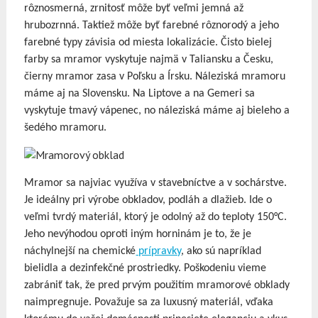
rôznosmerná, zrnitosť môže byť veľmi jemná až
hrubozrnná. Taktiež môže byť farebné rôznorodý a jeho
farebné typy závisia od miesta lokalizácie. Čisto bielej
farby sa mramor vyskytuje najmä v Taliansku a Česku,
čierny mramor zasa v Poľsku a Írsku. Náleziská mramoru
máme aj na Slovensku. Na Liptove a na Gemeri sa
vyskytuje tmavý vápenec, no náleziská máme aj bieleho a
šedého mramoru.
Mramor sa najviac využíva v stavebníctve a v sochárstve.
Je ideálny pri výrobe obkladov, podláh a dlažieb. Ide o
veľmi tvrdý materiál, ktorý je odolný až do teploty 150°C.
Jeho nevýhodou oproti iným horninám je to, že je
náchylnejší na chemické
prípravky
, ako sú napríklad
bielidla a dezinfekčné prostriedky. Poškodeniu vieme
zabrániť tak, že pred prvým použitím mramorové obklady
naimpregnuje. Považuje sa za luxusný materiál, vďaka