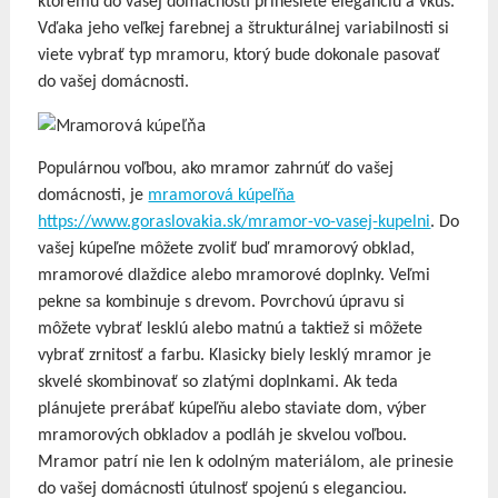
ktorému do vašej domácnosti prinesiete eleganciu a vkus.
Vďaka jeho veľkej farebnej a štrukturálnej variabilnosti si
viete vybrať typ mramoru, ktorý bude dokonale pasovať
do vašej domácnosti.
Populárnou voľbou, ako mramor zahrnúť do vašej
domácnosti, je
mramorová kúpeľňa
https://www.goraslovakia.sk/mramor-vo-vasej-kupelni
. Do
vašej kúpeľne môžete zvoliť buď mramorový obklad,
mramorové dlaždice alebo mramorové doplnky. Veľmi
pekne sa kombinuje s drevom. Povrchovú úpravu si
môžete vybrať lesklú alebo matnú a taktiež si môžete
vybrať zrnitosť a farbu. Klasicky biely lesklý mramor je
skvelé skombinovať so zlatými doplnkami. Ak teda
plánujete prerábať kúpeľňu alebo staviate dom, výber
mramorových obkladov a podláh je skvelou voľbou.
Mramor patrí nie len k odolným materiálom, ale prinesie
do vašej domácnosti útulnosť spojenú s eleganciou.