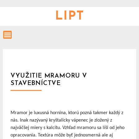
Skip
to
LIPT
content
VYUŽITIE MRAMORU V
STAVEBNÍCTVE
Mramor je luxusná hornina, ktorú pozná takmer každý z
nás. Inak nazývaný kryštalicky vápenec je zložený z
najväčšej miery s kalcitu. Vzhľad mramoru sa líši od jeho
opracovania. Textúra môže byť jednosmerná ale aj