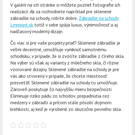
V galérii na ich stránke si môžete pozrieť fotografie ich
realizácií. Ak sa rozhodnete napríklad pre sklenené
zábradlie na schody, robíte dobre.
Zábradlie na schody
Lmmont.sk
totiž v sebe spája luxus, výnimočnosť a aj
nadčasový moderný dizajn.
Čo viac si pre vaše projekty priať? Sklenené zábradlie je
veľmi decentné, umožňuje vyniknúť samotnému
schodisku, v prípade, že si zvolíte zábradlie z číreho skla.
Na výber sú však aj varianty z mliečneho skla, či rôzne
vzorované dizajny. Sklenené zábradlie na schody je pre
vás ako stvorený v prípade, že chcete miestnosť
presvetliť. Sklenené zábradlie na schody to umožňuje.
Zároveň poskytuje čo najvyššiu mieru bezpečnosti.
Eliminuje riziko pádu zo schodov, prepadnutia cez
medzery v zábradlí a pritom stále pôsobí dojmom
krehkosti, aj keď je vyrobené zo skutočne pevného skla.