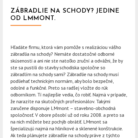
ZÁBRADLIE NA SCHODY? JEDINE
OD LMMONT.
Hľadáte firmu, ktorá vám pomôže s realizáciou vášho
zábradlia na schody? Nemáte dostatočné odborné
skúsenosti a ani nie ste natoľko zruční a odvážni, že by
ste sa pustili do stavby schodiska spoločne so
zábradlím na schody sami? Zábradlie na schody musí
podliehať technickým normám, aby bolo bezpečné,
odolné a funkčné. Preto sa radšej vložte do rúk
odborníkom. Tí najlepšie vedia, čo robiť. Najmä v prípade,
že narazíte na skutočných profesionálov. Takými
zaručene disponuje LMmont – stavebno-obchodná
spoločnosť. V obore pôsobí už od roku 2008. a preto sa
na nich môžete bez pochýb obrátiť. LMmont sa
špecializujú najmä na hliníkové a sklenené konštrukcie.
Ak teda plánujete zábradlie na schody práve z týchto