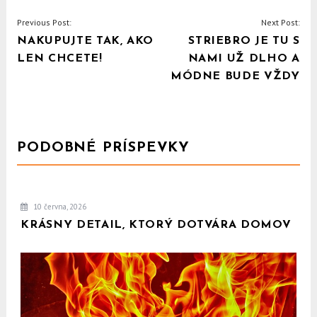
NAVIGACE
Previous Post:
Next Post:
NAKUPUJTE TAK, AKO
STRIEBRO JE TU S
PRO
LEN CHCETE!
NAMI UŽ DLHO A
PŘÍSPĚVEK
MÓDNE BUDE VŽDY
PODOBNÉ PRÍSPEVKY
10 června, 2026
KRÁSNY DETAIL, KTORÝ DOTVÁRA DOMOV