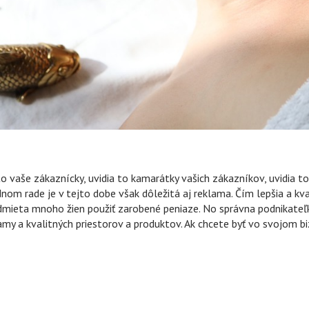
o vaše zákaznícky, uvidia to kamarátky vašich zákazníkov, uvidia t
om rade je v tejto dobe však dôležitá aj reklama. Čím lepšia a kval
odmieta mnoho žien použiť zarobené peniaze. No správna podnikateľk
amy a kvalitných priestorov a produktov. Ak chcete byť vo svojom bi