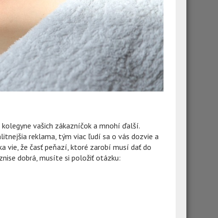
o kolegyne vašich zákazníčok a mnohí ďalší.
itnejšia reklama, tým viac ľudí sa o vás dozvie a
a vie, že časť peňazí, ktoré zarobí musí dať do
znise dobrá, musíte si položiť otázku: