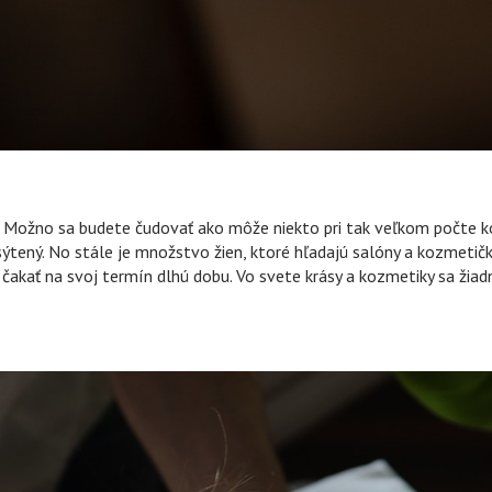
ky. Možno sa budete čudovať ako môže niekto pri tak veľkom počte ko
esýtený. No stále je množstvo žien, ktoré hľadajú salóny a kozmeti
akať na svoj termín dlhú dobu. Vo svete krásy a kozmetiky sa žiadn
.