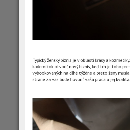
Typický ženský biznis je v oblasti krásy a kozmeti
kaderníčok otvoriť nový biznis, keď trh je toho pr
vybookovaných na dlhé týždne a preto ženy musia č
strane za vás bude hovoriť vaša práca a jej kvalita