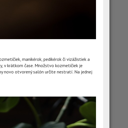
zmetičiek, manikérok, pedikérok či vizážistiek a
čky, v krátkom čase. Množstvo kozmetičiek je
y novo otvorený salón určite nestratí. Na jednej