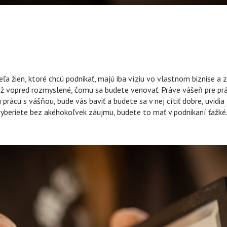
ľa žien, ktoré chcú podnikať, majú iba víziu vo vlastnom biznise a z
 už vopred rozmyslené, čomu sa budete venovať. Práve vášeň pre prác
 prácu s vášňou, bude vás baviť a budete sa v nej cítiť dobre, uvidia 
vyberiete bez akéhokoľvek záujmu, budete to mať v podnikaní ťažké