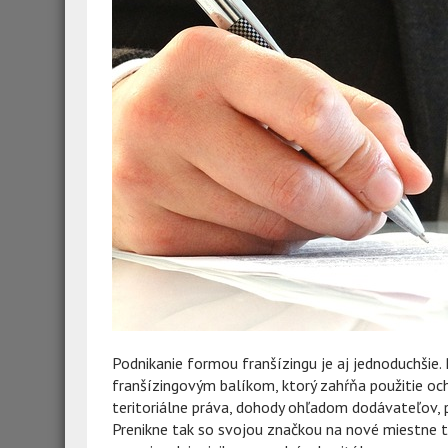
Podnikanie formou franšízingu je aj jednoduchšie
franšízingovým balíkom, ktorý zahŕňa použitie och
teritoriálne práva, dohody ohľadom dodávateľov, p
Prenikne tak so svojou značkou na nové miestne trh