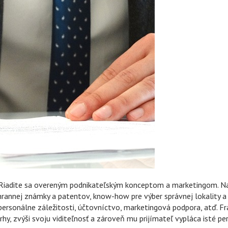
. Riadite sa overeným podnikateľským konceptom a marketingom. Na 
rannej známky a patentov, know-how pre výber správnej lokality a u
ersonálne záležitosti, účtovníctvo, marketingová podpora, atď. Fra
y, zvýši svoju viditeľnosť a zároveň mu prijímateľ vypláca isté per