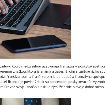
mluvy, ktorú medzi sebou uzatvárajú franšízor – poskytovateľ licen
overenou značkou, ktorá je známa a úspešná, čím si znižuje riziko s
dzi franšízantom a franšízorom je dlhodobá a intenzívna spoluprác
mateľ licencie je povinný riadiť sa konceptom poskytovateľa, vytvor
ním úrovne svojej značky a riskuje tým, že príde o svoje dobré meno.